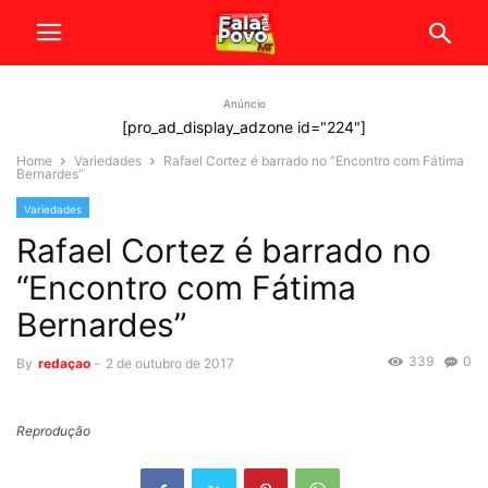
Anúncio
[pro_ad_display_adzone id="224"]
Home
Variedades
Rafael Cortez é barrado no “Encontro com Fátima
Bernardes”
Variedades
Rafael Cortez é barrado no
“Encontro com Fátima
Bernardes”
339
0
By
redaçao
-
2 de outubro de 2017
Reprodução