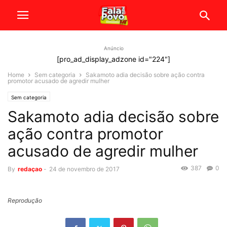
Anúncio
[pro_ad_display_adzone id="224"]
Home
Sem categoria
Sakamoto adia decisão sobre ação contra
promotor acusado de agredir mulher
Sem categoria
Sakamoto adia decisão sobre
ação contra promotor
acusado de agredir mulher
387
0
By
redaçao
-
24 de novembro de 2017
Reprodução