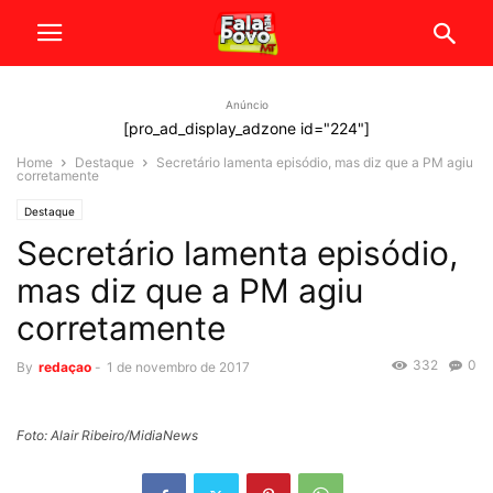
Anúncio
[pro_ad_display_adzone id="224"]
Home
Destaque
Secretário lamenta episódio, mas diz que a PM agiu
corretamente
Destaque
Secretário lamenta episódio,
mas diz que a PM agiu
corretamente
332
0
By
redaçao
-
1 de novembro de 2017
Foto: Alair Ribeiro/MidiaNews