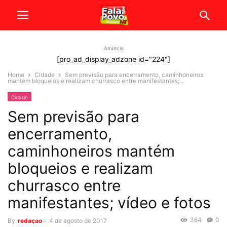
Anúncio
[pro_ad_display_adzone id="224"]
Home
Cidade
Sem previsão para encerramento, caminhoneiros
mantém bloqueios e realizam churrasco entre manifestantes;...
Cidade
Sem previsão para
encerramento,
caminhoneiros mantém
bloqueios e realizam
churrasco entre
manifestantes; vídeo e fotos
364
0
By
redaçao
-
4 de agosto de 2017