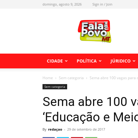
domingo, agosto 9, 2026
Sign in / Join
Fala
meu
Povo
MT
CIDADE
POLÍTICA
JÚRIDICO
Home
Sem categoria
Sema abre 100 vagas para c
Sem categoria
Sema abre 100 v
‘Educação e Mei
By
redaçao
-
29 de setembro de 2017