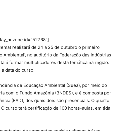
play_adzone id="52768"]
ema) realizará de 24 a 25 de outubro o primeiro
Ambiental’, no auditório da Federação das Indústrias
a é formar multiplicadores desta temática na região.
 a data do curso.
endência de Educação Ambiental (Suea), por meio do
eria com o Fundo Amazônia (BNDES), e é composta por
ncia (EAD), dos quais dois são presenciais. O quarto
O curso terá certificação de 100 horas-aulas, emitida
esentantes de segmentos sociais voltados à área