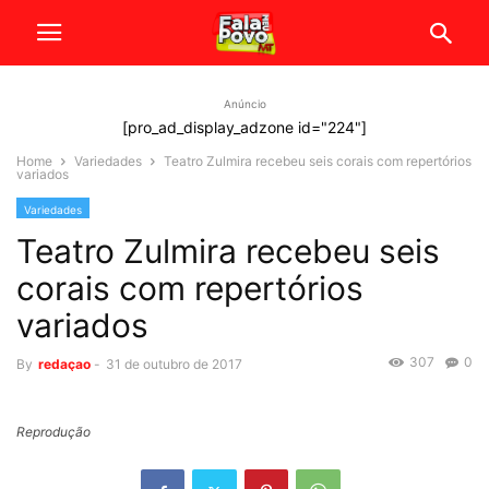
Anúncio
[pro_ad_display_adzone id="224"]
Home
Variedades
Teatro Zulmira recebeu seis corais com repertórios
variados
Variedades
Teatro Zulmira recebeu seis
corais com repertórios
variados
307
0
By
redaçao
-
31 de outubro de 2017
Reprodução