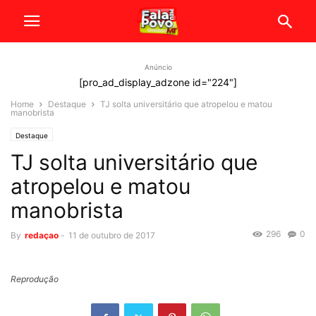
Anúncio
[pro_ad_display_adzone id="224"]
Home
Destaque
TJ solta universitário que atropelou e matou
manobrista
Destaque
TJ solta universitário que
atropelou e matou
manobrista
296
0
By
redaçao
-
11 de outubro de 2017
Reprodução