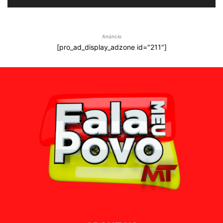
Anúncio
[pro_ad_display_adzone id="211"]