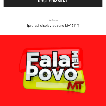
Anúncio
[pro_ad_display_adzone id="211"]