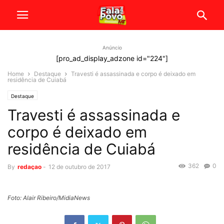
Anúncio
[pro_ad_display_adzone id="224"]
Home
Destaque
Travesti é assassinada e corpo é deixado em
residência de Cuiabá
Destaque
Travesti é assassinada e
corpo é deixado em
residência de Cuiabá
362
0
By
redaçao
-
12 de outubro de 2017
Foto: Alair Ribeiro/MidiaNews