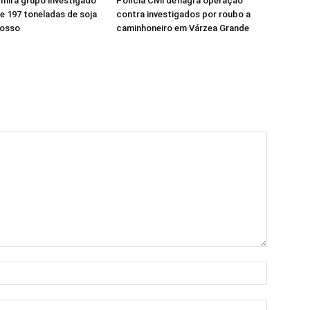
l mira grupo investigado
Polícia Civil deflagra operação
e 197 toneladas de soja
contra investigados por roubo a
rosso
caminhoneiro em Várzea Grande