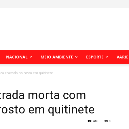
NACIONAL
MEIO AMBIENTE
ESPORTE
VARI
ca cravada no rosto em quitinete
ntrada morta com
rosto em quitinete
440
0