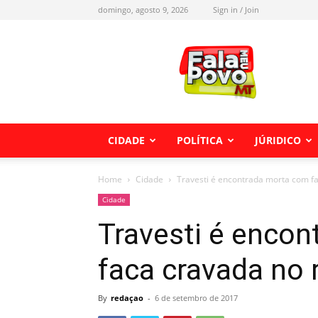
domingo, agosto 9, 2026
Sign in / Join
Fala
meu
Povo
MT
CIDADE
POLÍTICA
JÚRIDICO
Home
Cidade
Travesti é encontrada morta com fa
Cidade
Travesti é enco
faca cravada no 
By
redaçao
-
6 de setembro de 2017