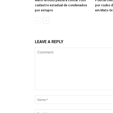
Mato Grosso passa a contar com
Polícia Civi
cadastro estadual de condenados
por roubo d
por estupro
em Mato G
LEAVE A REPLY