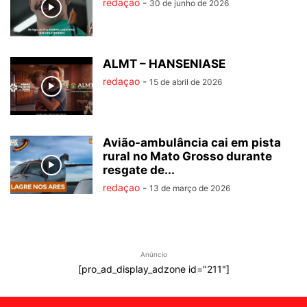
redaçao
-
30 de junho de 2026
ALMT – HANSENIASE
redaçao
-
15 de abril de 2026
Avião-ambulância cai em pista
rural no Mato Grosso durante
resgate de...
redaçao
-
13 de março de 2026
Anúncio
[pro_ad_display_adzone id="211"]