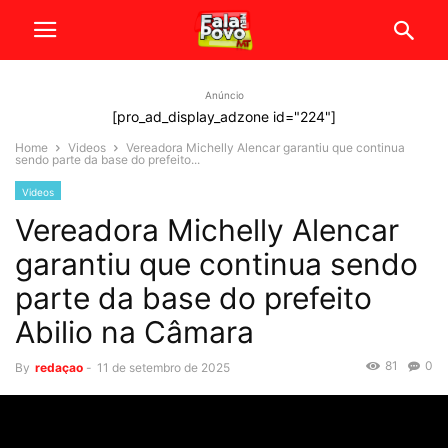
Anúncio
[pro_ad_display_adzone id="224"]
Home
Videos
Vereadora Michelly Alencar garantiu que continua
sendo parte da base do prefeito...
Videos
Vereadora Michelly Alencar
garantiu que continua sendo
parte da base do prefeito
Abilio na Câmara
81
0
By
redaçao
-
11 de setembro de 2025