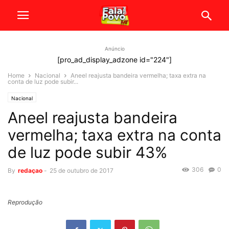
Anúncio
[pro_ad_display_adzone id="224"]
Home
Nacional
Aneel reajusta bandeira vermelha; taxa extra na
conta de luz pode subir...
Nacional
Aneel reajusta bandeira
vermelha; taxa extra na conta
de luz pode subir 43%
306
0
By
redaçao
-
25 de outubro de 2017
Reprodução