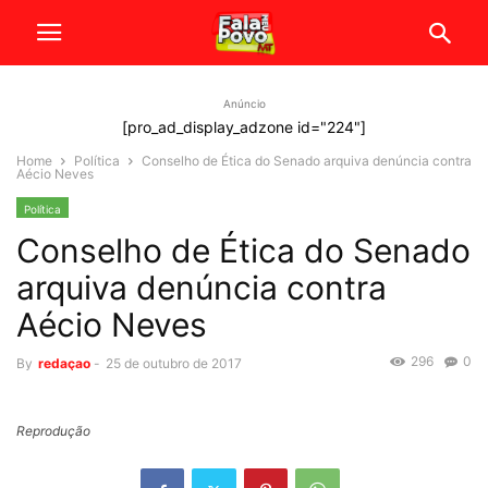
Anúncio
[pro_ad_display_adzone id="224"]
Home
Política
Conselho de Ética do Senado arquiva denúncia contra
Aécio Neves
Política
Conselho de Ética do Senado
arquiva denúncia contra
Aécio Neves
296
0
By
redaçao
-
25 de outubro de 2017
Reprodução