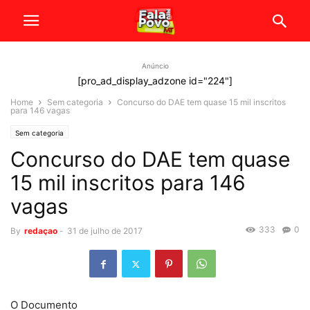
Anúncio
[pro_ad_display_adzone id="224"]
Home
Sem categoria
Concurso do DAE tem quase 15 mil inscritos
para 146 vagas
Sem categoria
Concurso do DAE tem quase
15 mil inscritos para 146
vagas
333
0
By
redaçao
-
31 de julho de 2017
O Documento