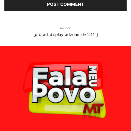
Anúncio
[pro_ad_display_adzone id="211"]