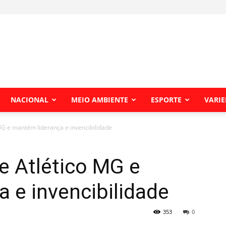
NACIONAL
MEIO AMBIENTE
ESPORTE
VARI
MG e mantém liderança e invencibilidade
e Atlético MG e
 e invencibilidade
353
0