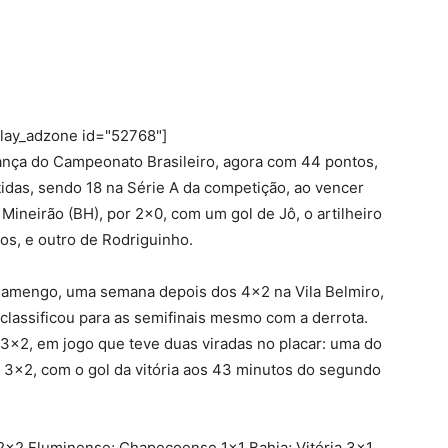
play_adzone id="52768"]
ança do Campeonato Brasileiro, agora com 44 pontos,
idas, sendo 18 na Série A da competição, ao vencer
o Mineirão (BH), por 2×0, com um gol de Jô, o artilheiro
os, e outro de Rodriguinho.
lamengo, uma semana depois dos 4×2 na Vila Belmiro,
classificou para as semifinais mesmo com a derrota.
 3×2, em jogo que teve duas viradas no placar: uma do
a 3×2, com o gol da vitória aos 43 minutos do segundo
 2×2 Fluminense; Chapecoense 1×1 Bahia; Vitória 3×1