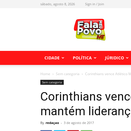
sábado, agosto 8, 2026
Sign in / Join
Fala
meu
Povo
MT
CIDADE
POLÍTICA
JÚRIDICO
Home
Sem categoria
Corinthians vence Atlético 
Sem categoria
Corinthians venc
mantém liderança
By
redaçao
-
3 de agosto de 2017