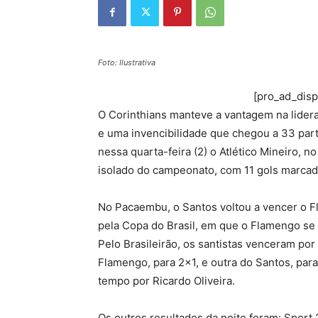
Foto: Ilustrativa
[pro_ad_dis
O Corinthians manteve a vantagem na lider
e uma invencibilidade que chegou a 33 part
nessa quarta-feira (2) o Atlético Mineiro, n
isolado do campeonato, com 11 gols marcad
No Pacaembu, o Santos voltou a vencer o F
pela Copa do Brasil, em que o Flamengo se 
Pelo Brasileirão, os santistas venceram por
Flamengo, para 2×1, e outra do Santos, par
tempo por Ricardo Oliveira.
Os outros resultados da noite foram: Sport