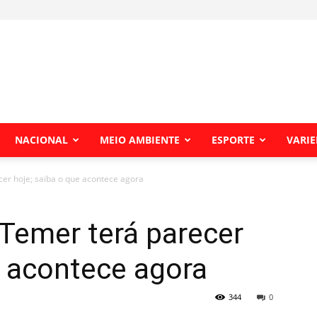
NACIONAL
MEIO AMBIENTE
ESPORTE
VARI
er hoje; saiba o que acontece agora
Temer terá parecer
e acontece agora
344
0