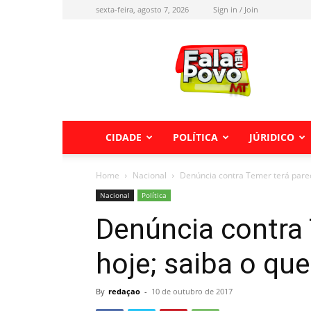
sexta-feira, agosto 7, 2026
Sign in / Join
Fala
meu
Povo
MT
CIDADE
POLÍTICA
JÚRIDICO
Home
Nacional
Denúncia contra Temer terá parec
Nacional
Política
Denúncia contra 
hoje; saiba o qu
By
redaçao
-
10 de outubro de 2017