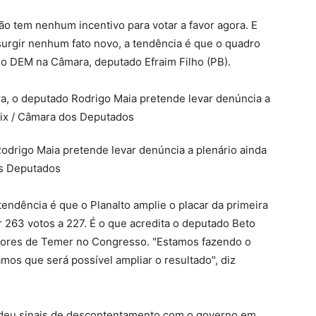
ão tem nenhum incentivo para votar a favor agora. E
surgir nenhum fato novo, a tendência é que o quadro
do DEM na Câmara, deputado Efraim Filho (PB).
drigo Maia pretende levar denúncia a plenário ainda
os Deputados
tendência é que o Planalto amplie o placar da primeira
r 263 votos a 227. É o que acredita o deputado Beto
sores de Temer no Congresso. "Estamos fazendo o
os que será possível ampliar o resultado", diz
a deu sinais de descontentamento com o governo em