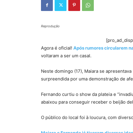
Reprodução
[pro_ad_dis
Agora é oficial!
Após rumores circularem n
voltaram a ser um casal.
Neste domingo (17), Maiara se apresentava
surpreendida por uma demonstração de afet
Fernando curtiu o show da plateia e “invadi
abaixou para conseguir receber o beijão del
O público do local foi à loucura, com diver
Maiara e Fernando já tiveram diversas idas