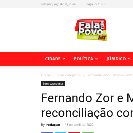
sábado, agosto 8, 2026
Sign in / Join
Fala
meu
Povo
MT
CIDADE
POLÍTICA
JÚRIDICO
Home
Sem categoria
Fernando Zor e Maiara conf
Sem categoria
Fernando Zor e 
reconciliação co
By
redaçao
-
18 de abril de 2022