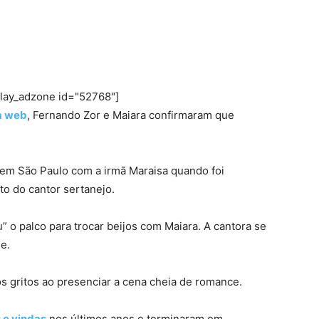
play_adzone id="52768"]
a web
, Fernando Zor e Maiara confirmaram que
 em São Paulo com a irmã Maraisa quando foi
o do cantor sertanejo.
u” o palco para trocar beijos com Maiara. A cantora se
e.
sos gritos ao presenciar a cena cheia de romance.
 e vindas
nos últimos anos e terminaram em