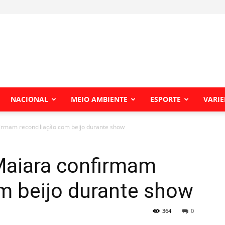
NACIONAL
MEIO AMBIENTE
ESPORTE
VARI
irmam reconciliação com beijo durante show
Maiara confirmam
m beijo durante show
364
0