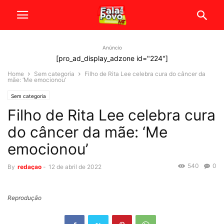
Anúncio
[pro_ad_display_adzone id="224"]
Home
Sem categoria
Filho de Rita Lee celebra cura do câncer da
mãe: ‘Me emocionou’
Sem categoria
Filho de Rita Lee celebra cura
do câncer da mãe: ‘Me
emocionou’
540
0
By
redaçao
-
12 de abril de 2022
Reprodução