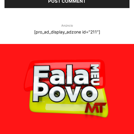
Anúncio
[pro_ad_display_adzone id="211"]