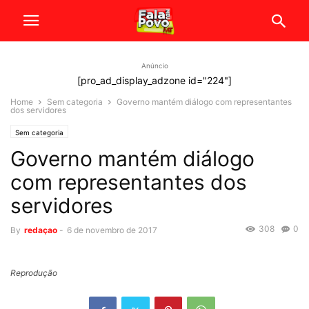
Anúncio
[pro_ad_display_adzone id="224"]
Home
Sem categoria
Governo mantém diálogo com representantes
dos servidores
Sem categoria
Governo mantém diálogo
com representantes dos
servidores
308
0
By
redaçao
-
6 de novembro de 2017
Reprodução