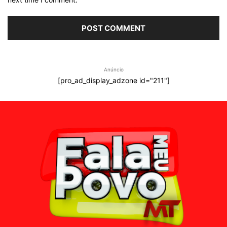
Anúncio
[pro_ad_display_adzone id="211"]