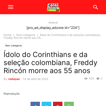
Anúncio
[pro_ad_display_adzone id="224"]
Home
Sem categoria
Ídolo do Corinthians e da seleção colombiana,
Freddy Rincón morre aos 55...
Sem categoria
Ídolo do Corinthians e da
seleção colombiana, Freddy
Rincón morre aos 55 anos
445
0
By
redaçao
-
14 de abril de 2022
Reprodução