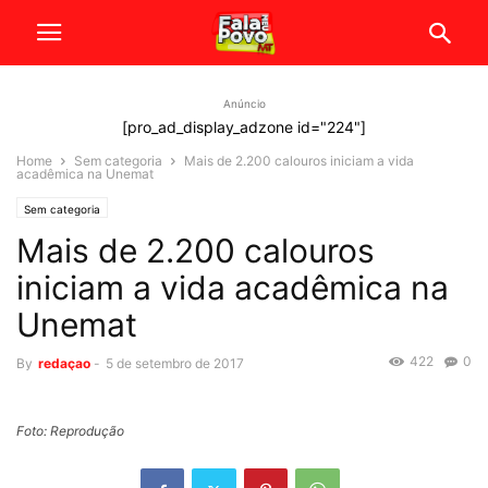
Anúncio
[pro_ad_display_adzone id="224"]
Home
Sem categoria
Mais de 2.200 calouros iniciam a vida
acadêmica na Unemat
Sem categoria
Mais de 2.200 calouros
iniciam a vida acadêmica na
Unemat
422
0
By
redaçao
-
5 de setembro de 2017
Foto: Reprodução