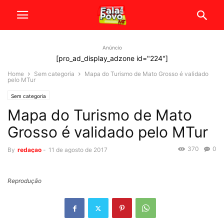
Anúncio
[pro_ad_display_adzone id="224"]
Home
Sem categoria
Mapa do Turismo de Mato Grosso é validado
pelo MTur
Sem categoria
Mapa do Turismo de Mato
Grosso é validado pelo MTur
370
0
By
redaçao
-
11 de agosto de 2017
Reprodução