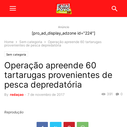
Anúncio
[pro_ad_display_adzone id="224"]
Home
Sem categoria
Operação apreende 60 tartarugas
provenientes de pesca depredatória
Sem categoria
Operação apreende 60
tartarugas provenientes de
pesca depredatória
391
0
By
redaçao
-
7 de novembro de 2017
Reprodução