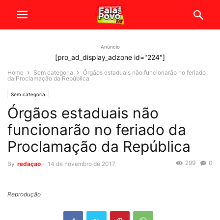
Anúncio
[pro_ad_display_adzone id="224"]
Home
Sem categoria
Órgãos estaduais não funcionarão no feriado
da Proclamação da República
Sem categoria
Órgãos estaduais não
funcionarão no feriado da
Proclamação da República
299
0
By
redaçao
-
14 de novembro de 2017
Reprodução