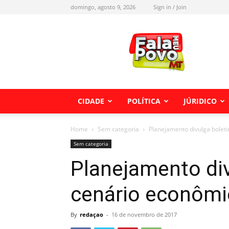
domingo, agosto 9, 2026
Sign in / Join
Fala
meu
Povo
MT
CIDADE
POLÍTICA
JÚRIDICO
Home
Sem categoria
Planejamento divulga bolet
Sem categoria
Planejamento di
cenário econômi
By
redaçao
-
16 de novembro de 2017