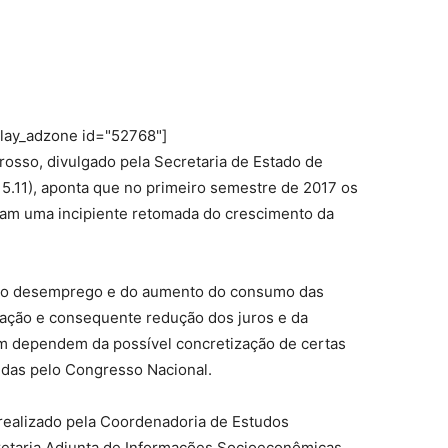
play_adzone id="52768"]
osso, divulgado pela Secretaria de Estado de
15.11), aponta que no primeiro semestre de 2017 os
ram uma incipiente retomada do crescimento da
a do desemprego e do aumento do consumo das
lação e consequente redução dos juros e da
ém dependem da possível concretização de certas
das pelo Congresso Nacional.
realizado pela Coordenadoria de Estudos
etaria Adjunta de Informações Socioeconômicas,