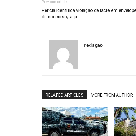
Previous article
Perícia identifica violação de lacre em envelop
de concurso; veja
redaçao
RELATED ARTICLES
MORE FROM AUTHOR