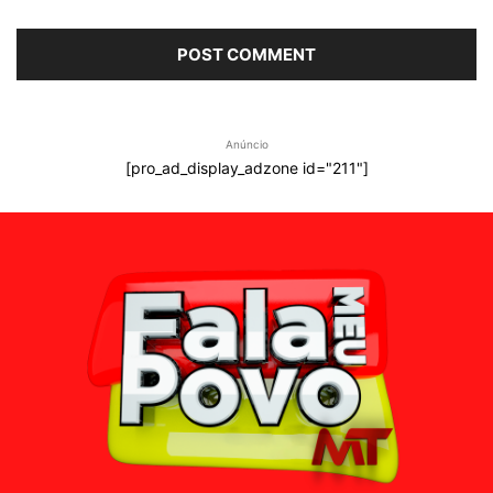
Anúncio
[pro_ad_display_adzone id="211"]