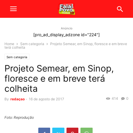
Anúncio
[pro_ad_display_adzone id="224"]
Home
Sem categoria
Projeto Semear, em Sinop, floresce e em breve
terá colheita
Sem categoria
Projeto Semear, em Sinop,
floresce e em breve terá
colheita
414
0
By
redaçao
-
16 de agosto de 2017
Foto: Reprodução