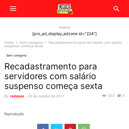
Anúncio
[pro_ad_display_adzone id="224"]
Home
Sem categoria
Recadastramento para servidores com salário
suspenso começa sexta
Sem categoria
Recadastramento para
servidores com salário
suspenso começa sexta
303
0
By
redaçao
-
20 de outubro de 2017
Reprodução